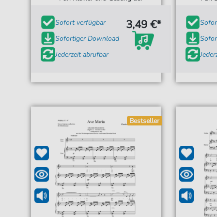
3,49 €*
Sofort verfügbar
Sofor
Sofortiger Download
Sofor
Jederzeit abrufbar
Jeder
Bestseller