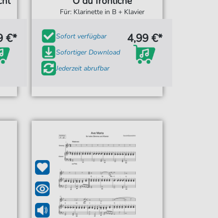
cht
O du fröhliche
Für: Klarinette in B + Klavier
9 €*
4,99 €*
Sofort verfügbar
Sofortiger Download
Jederzeit abrufbar