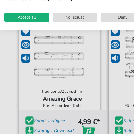
Accept all
No, adjust
Deny
Traditional/Zaunschirm
Amazing Grace
Für: Akkordeon Solo
Für:
4,99 €*
Sofort verfügbar
Sofor
Sofortiger Download
Sofor