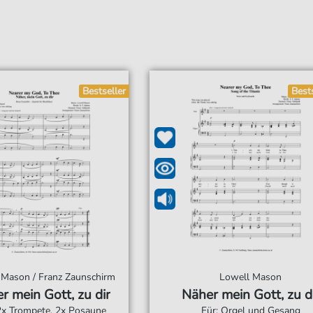
Bestseller
Best
 Mason / Franz Zaunschirm
Lowell Mason
r mein Gott, zu dir
Näher mein Gott, zu d
2x Trompete, 2x Posaune
Für: Orgel und Gesang