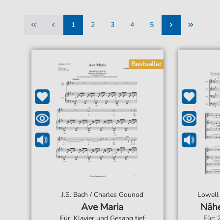
1
2
3
4
5
1
2
3
4
5
Bestseller
J.S. Bach / Charles Gounod
Lowell
Ave Maria
Nähe
Für: Klavier und Gesang tief
Für: 