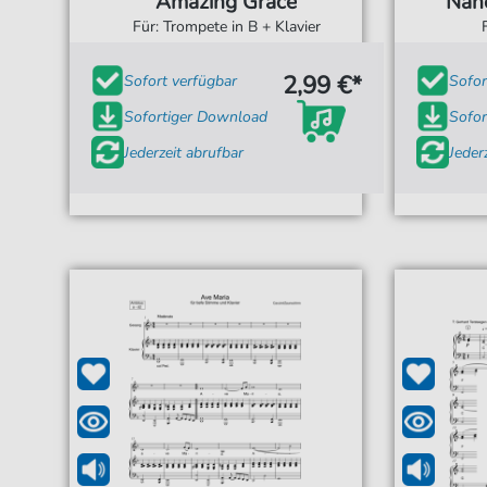
Amazing Grace
Nähe
Für: Trompete in B + Klavier
2,99 €*
Sofort verfügbar
Sofor
Sofortiger Download
Sofor
Jederzeit abrufbar
Jeder