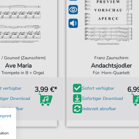
 / Gounod (Zaunschirm)
Franz Zaunschirm
Ave Maria
Andachtsjodler
: Trompete in B + Orgel
Für: Horn-Quartett
3,99 €*
6,9
t verfügbar
Sofort verfügbar
tiger Download
Sofortiger Download
zeit abrufbar
Jederzeit abrufbar
mprint
w
mation