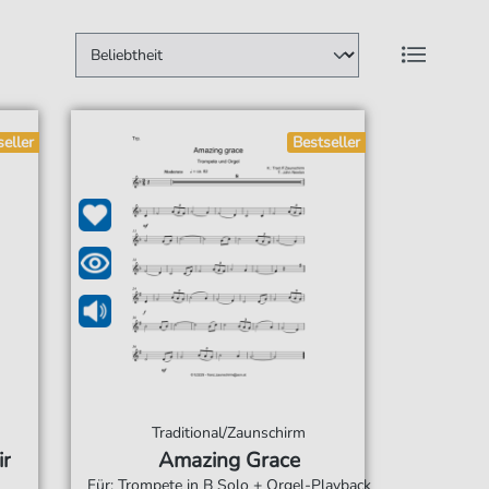
seller
Bestseller
Traditional/Zaunschirm
ir
Amazing Grace
Für: Trompete in B Solo + Orgel-Playback