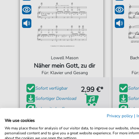
Lowell Mason
Bach
Näher mein Gott, zu dir
Für: Klavier und Gesang
Für
2,99 €*
Sofort verfügbar
Sofor
Sofortiger Download
Sofor
Jederzeit abrufbar
Jeder
Privacy policy
|
I
We use cookies
We may place these for analysis of our visitor data, to improve our website, sho
personalised content and to give you a great website experience. For more infor
about the cookies we use open the settings.