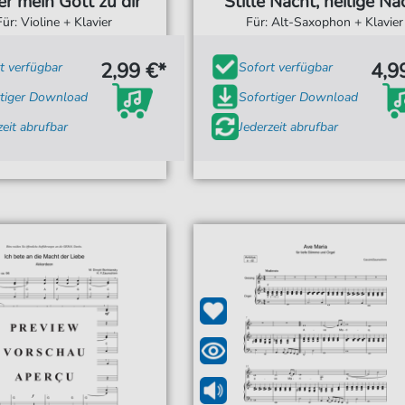
r mein Gott zu dir
Stille Nacht, heilige Na
Für: Violine + Klavier
Für: Alt-Saxophon + Klavier
2,99 €*
4,9
t verfügbar
Sofort verfügbar
tiger Download
Sofortiger Download
zeit abrufbar
Jederzeit abrufbar