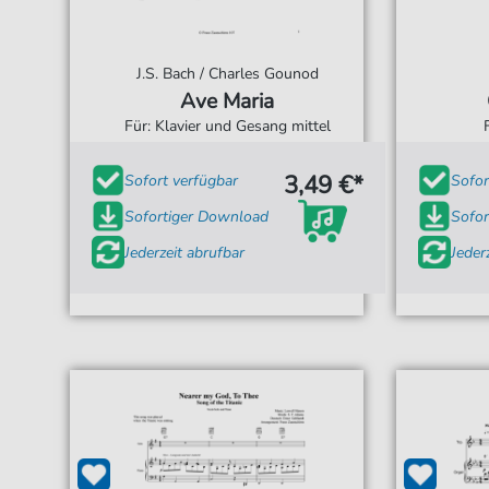
J.S. Bach / Charles Gounod
Ave Maria
Für: Klavier und Gesang mittel
3,49 €*
Sofort verfügbar
Sofor
Sofortiger Download
Sofor
Jederzeit abrufbar
Jeder