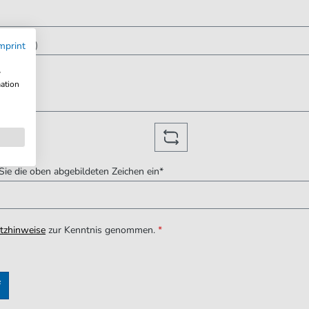
(optional)
mprint
w
mation
ie die oben abgebildeten Zeichen ein*
tzhinweise
zur Kenntnis genommen.
*
f