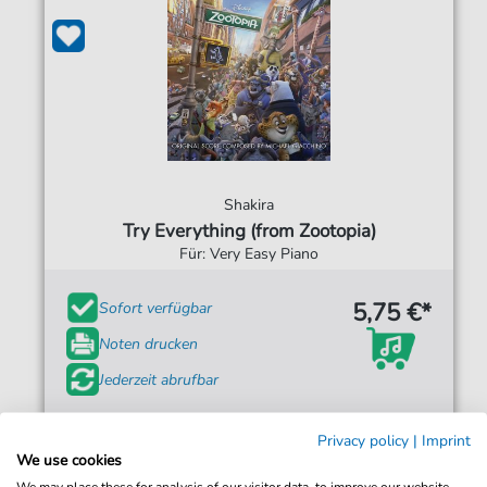
Shakira
Try Everything (from Zootopia)
Für: Very Easy Piano
5,75 €*
Sofort verfügbar
Noten drucken
Jederzeit abrufbar
Privacy policy
|
Imprint
We use cookies
We may place these for analysis of our visitor data, to improve our website,