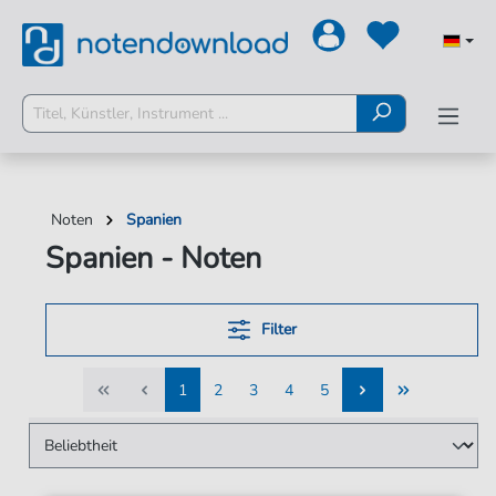
Noten
Spanien
Spanien - Noten
Filter
1
2
3
4
5
1
2
3
4
5