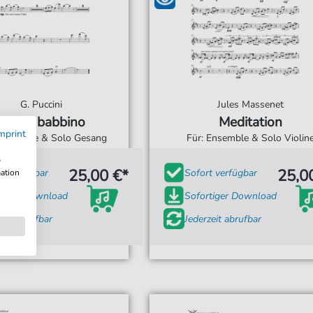
G. Puccini
Jules Massenet
O mio babbino
Meditation
mprint
 Ensemble & Solo Gesang
Für: Ensemble & Solo Violin
w
25,00 €*
25,0
t verfügbar
Sofort verfügbar
mation
tiger Download
Sofortiger Download
zeit abrufbar
Jederzeit abrufbar