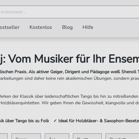
estseller
Kostenlos
Blog
Hilfe
j: Vom Musiker für Ihr Ense
lischen Praxis. Als aktiver Geiger, Dirigent und Pädagoge weiß Shenoll
arbeitungen sind daher keine rein akademischen Übungen, sondern praxi
rken der Klassik über leidenschaftlichen Tango bis hin zu mitreißenden 
olzbläserquintetten. Wir geben Ihnen die Gewissheit, klangvolle und d
k über Tango bis zu Folk ✓ Ideal für Holzbläser- & Saxophon-Beset