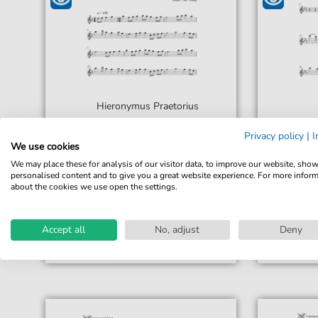
Hieronymus Praetorius
Springtanz
Privacy policy
|
I
Für: Holzbläserquintett
Für:
We use cookies
We may place these for analysis of our visitor data, to improve our website, sho
20,00 €*
Sofort verfügbar
Sofor
personalised content and to give you a great website experience. For more infor
about the cookies we use open the settings.
Sofortiger Download
Sofor
Jederzeit abrufbar
Jeder
Accept all
No, adjust
Deny