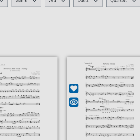
Genre
Ära
Duett
Quartett