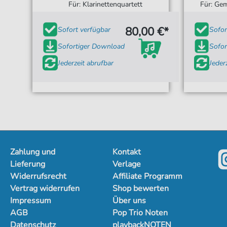
Für: Klarinettenquartett
Für: Gem
80,00 €*
Sofort verfügbar
Sofor
Sofortiger Download
Sofor
Jederzeit abrufbar
Jeder
Zahlung und
Kontakt
Lieferung
Verlage
Widerrufsrecht
Affiliate Programm
Vertrag widerrufen
Shop bewerten
Impressum
Über uns
AGB
Pop Trio Noten
Datenschutz
playbackNOTEN