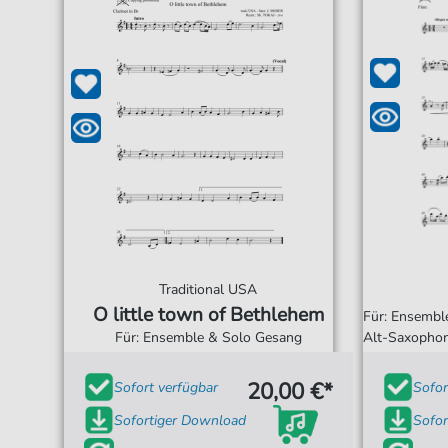
Traditional USA
O little town of Bethlehem
Für: Ensemble
Für: Ensemble & Solo Gesang
Alt-Saxopho
20,00 €*
Sofort verfügbar
Sofor
Sofortiger Download
Sofor