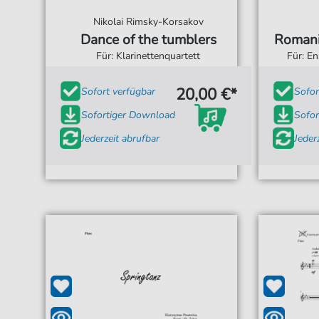
Nikolai Rimsky-Korsakov
Dance of the tumblers
Romani
Für: Klarinettenquartett
Für: E
20,00 €*
Sofort verfügbar
Sofor
Sofortiger Download
Sofor
Jederzeit abrufbar
Jeder