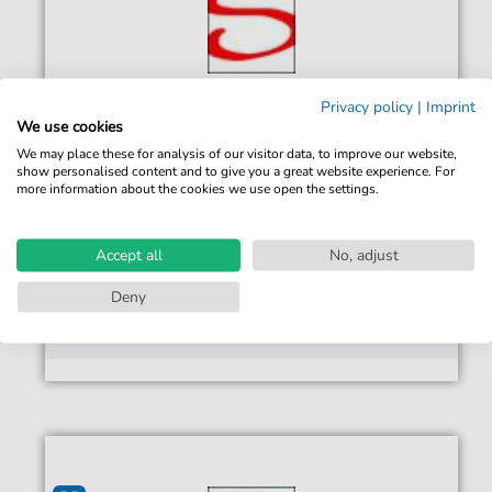
Privacy policy
|
Imprint
We use cookies
Kool And The Gang
We may place these for analysis of our visitor data, to improve our website,
Ladies Night
show personalised content and to give you a great website experience. For
more information about the cookies we use open the settings.
Für: E-Bass, Gitarre, Klavier, Solo, Leicht
3,50 €*
Sofort verfügbar
Accept all
No, adjust
Sofortiger Download
Deny
Jederzeit abrufbar