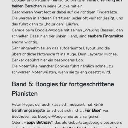
Boogie- und Ragtime Pianist. So bringt er seine
Erfahrung aus
beiden Bereichen
in seine Stücke mit ein.
Besonderen Wert legt er dabei auf die richtigen Fingersätze.
Die werden in anderen Partituren leider oft vernachlässigt, und
das führt dann zu „holprigen“ Läufen.
Gerade beim Boogie-Woogie mit seinen „Walking Basses“, den
schnellen Basslinien der linken Hand, sind
saubere Fingersätze
enorm wichtig.
Sehr angenehm fallen das aufgeräumte Layout und die
übersichtliche Notenschrift ins Auge. Dem Layouter Michael
Benker gebührt hier ein besonderes Lob.
Die Notenfülle mancher Boogies führt nämlich schnell zu
schwarzen Notenwüsten, wenn sie zu eng gesetzt wird.
Band 5: Boogies für fortgeschrittene
Pianisten
Peter Heger, der auch klassisch musiziert, hat
keine
Berührungsängste
. Er scheut sich nicht, „
Für Elise
“ von
Beethoven als Boogie-Woogie neu zu arrangieren.
Oder „
Happy Birthday
“, das als Geburtstagsboogie besonders