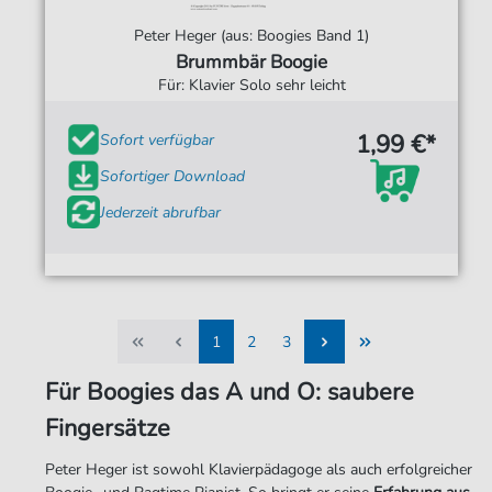
Peter Heger (aus: Boogies Band 1)
Brummbär Boogie
Für: Klavier Solo sehr leicht
1,99 €*
Sofort verfügbar
Sofortiger Download
Jederzeit abrufbar
1
2
3
1
2
3
Für Boogies das A und O: saubere
Fingersätze
Peter Heger ist sowohl Klavierpädagoge als auch erfolgreicher