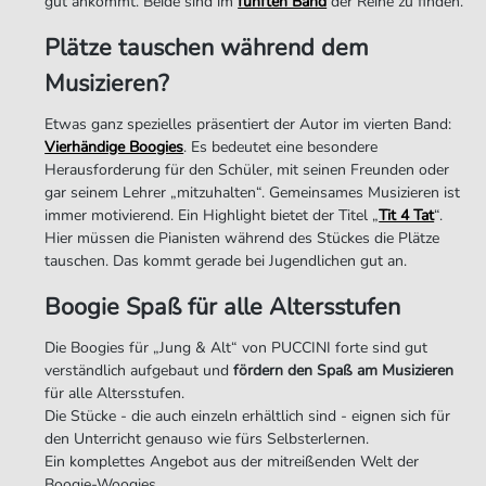
gut ankommt. Beide sind im
fünften Band
der Reihe zu finden.
Plätze tauschen während dem
Musizieren?
Etwas ganz spezielles präsentiert der Autor im vierten Band:
Vierhändige Boogies
. Es bedeutet eine besondere
Herausforderung für den Schüler, mit seinen Freunden oder
gar seinem Lehrer „mitzuhalten“. Gemeinsames Musizieren ist
immer motivierend. Ein Highlight bietet der Titel „
Tit 4 Tat
“.
Hier müssen die Pianisten während des Stückes die Plätze
tauschen. Das kommt gerade bei Jugendlichen gut an.
Boogie Spaß für alle Altersstufen
Die Boogies für „Jung & Alt“ von PUCCINI forte sind gut
verständlich aufgebaut und
fördern den Spaß am Musizieren
für alle Altersstufen.
Die Stücke - die auch einzeln erhältlich sind - eignen sich für
den Unterricht genauso wie fürs Selbsterlernen.
Ein komplettes Angebot aus der mitreißenden Welt der
Boogie-Woogies.