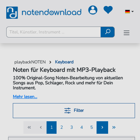
playbackNOTEN
Keyboard
Noten für Keyboard mit MP3-Playback
100% Original-Song Noten‑Bearbeitung von aktuellen
Songs aus Pop, Schlager, Rock und mehr für Dein
Instrument.
Mach dein Keyboard zur kompletten Band.
Unsere Keyboard-
Arrangements sind 100% originalgetreu und speziell für
Instrumente mit Begleitautomatik konzipiert. Du spielst die
Filter
Melodie mit der rechten Hand, während die präzisen
Akkordsymbole deiner linken Hand die Steuerung für den
perfekten Band-Sound geben. Mit den MP3-Playbacks übst
1
2
3
4
5
du im richtigen Timing oder hörst dir die Original-Version an.
1
2
3
4
5