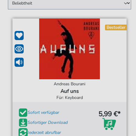
✓ Speziell fürs Keyboard:
Perfekt für die Begleitautomatik
arrangiert.
✓ Fair & Ohne Abo:
Kaufe nur die Songs, die du wirklich
willst.
Bestseller
✓ Sofort spielbereit:
Direkt nach dem Kauf als PDF & MP3s
downloaden.
Andreas Bourani
Auf uns
Für: Keyboard
5,99 €*
Sofort verfügbar
Sofortiger Download
Jederzeit abrufbar