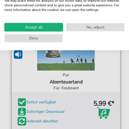
We may place these for analysis of our visitor data, to improve our website,
show personalised content and to give you a great website experience. For
more information about the cookies we use open the settings.
Bestseller
Accept all
No, adjust
Deny
Pur
Abenteuerland
Für: Keyboard
5,99 €*
Sofort verfügbar
Sofortiger Download
Jederzeit abrufbar