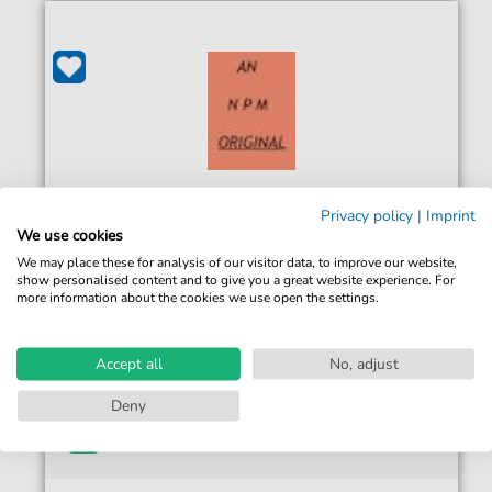
Privacy policy
|
Imprint
We use cookies
Nigel Paterson
On Solid Ground
We may place these for analysis of our visitor data, to improve our website,
show personalised content and to give you a great website experience. For
Für: Cembalo, Flöte, Horn, Klarinette, Kontrabass, Orgel,
more information about the cookies we use open the settings.
Ensemble, Schwer
Accept all
No, adjust
8,35 €*
Sofort verfügbar
Sofortiger Download
Deny
Jederzeit abrufbar