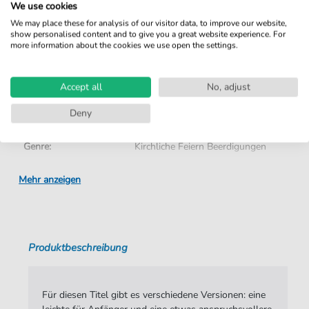
Sofortiger Download nach Kauf
We use cookies
We may place these for analysis of our visitor data, to improve our website,
Details
show personalised content and to give you a great website experience. For
more information about the cookies we use open the settings.
Produktnummer:
FZ3123 pdf + mp3
Accept all
No, adjust
Arrangement:
Solo
Deny
Instrumente:
Akkordeon
Genre:
Kirchliche Feiern Beerdigungen
Schwierigkeitsgrad:
Leicht
Mehr anzeigen
Tempo:
ruhig
Tonart:
G-Dur
Produktbeschreibung
Autoren:
Traditional
Seiten:
1
Für diesen Titel gibt es verschiedene Versionen: eine
Spieldauer:
: