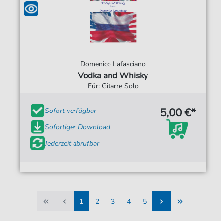
Domenico Lafasciano
Vodka and Whisky
Für: Gitarre Solo
5,00 €*
Sofort verfügbar
Sofortiger Download
Jederzeit abrufbar
1
2
3
4
5
1
2
3
4
5