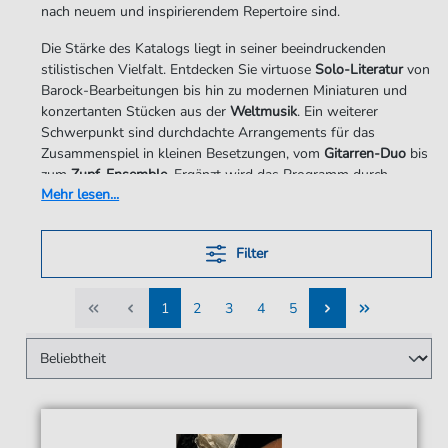
nach neuem und inspirierendem Repertoire sind.
Die Stärke des Katalogs liegt in seiner beeindruckenden
stilistischen Vielfalt. Entdecken Sie virtuose
Solo-Literatur
von
Barock-Bearbeitungen bis hin zu modernen Miniaturen und
konzertanten Stücken aus der
Weltmusik
. Ein weiterer
Schwerpunkt sind durchdachte Arrangements für das
Zusammenspiel in kleinen Besetzungen, vom
Gitarren-Duo
bis
zum
Zupf-Ensemble
. Ergänzt wird das Programm durch
pädagogisch wertvolles Lehrmaterial und technische
Übungen.
Bei notendownload.com finden Sie diese sorgfältig edierten
Filter
Noten des Musikverlags Harald Burger als geprüfte, 100%
legale PDF-Ausgaben. Erweitern Sie Ihr Repertoire um Stücke,
1
2
3
4
5
die die klanglichen Möglichkeiten der Gitarre voll ausschöpfen
– fair im Einzelkauf, ganz ohne Abo.
1
2
3
4
5