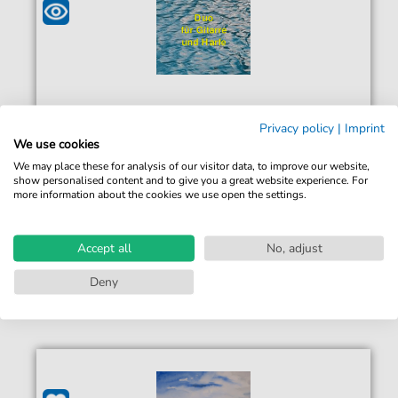
Heike Krause
Privacy policy
|
Imprint
Folyó
We use cookies
Für: Duo Gitarre und Harfe
We may place these for analysis of our visitor data, to improve our website,
show personalised content and to give you a great website experience. For
8,00 €*
Sofort verfügbar
more information about the cookies we use open the settings.
Sofortiger Download
Accept all
No, adjust
Jederzeit abrufbar
Deny