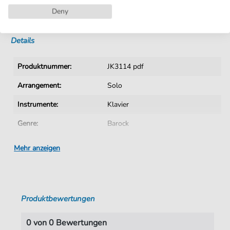
Deny
Sofortiger Download nach Kauf
Details
Produktnummer:
JK3114 pdf
Arrangement:
Solo
Instrumente:
Klavier
Genre:
Barock
Ära:
1600 1750
Mehr anzeigen
Klavier:
Klavier Solo
Tonart:
F-Dur
Produktbewertungen
Autoren:
Unbekannter Verfasser
Seiten:
1
0 von 0 Bewertungen