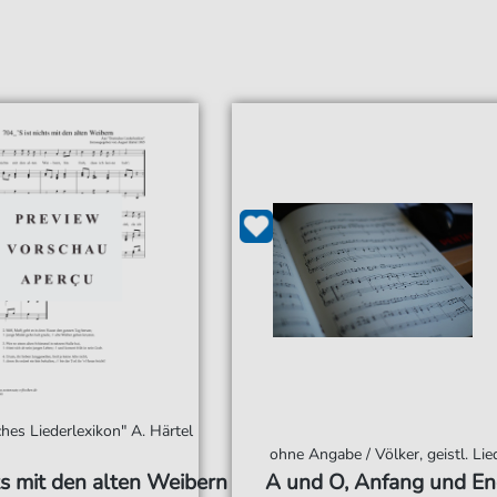
hes Liederlexikon" A. Härtel
ohne Angabe / Völker, geistl. Lie
hts mit den alten Weibern
A und O, Anfang und E