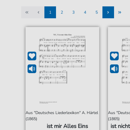
1
2
3
4
5
1
2
3
4
5
Aus "Deutsches Liederlexikon" A. Härtel
Aus "Deutsc
(1865)
(1865)
ist mir Alles Eins
ist nic