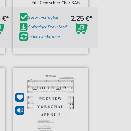
Für: Gemischter Chor SAB
 €*
2,25 €*
Sofort verfügbar
Sofortiger Download
Jederzeit abrufbar