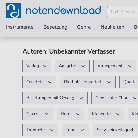
Instrumente
Besetzung
Genre
Neuheiten
B
Autoren: Unbekannter Verfasser
Verlag
Ausgabe
Arrangement
Quartett
Blechbläserquartett
Quartet
Besetzungen mit Gesang
Gemischter Chor
Gitarre
Horn
Klarinette
Kla
Trompete
Tuba
Schwierigkeitsgrad