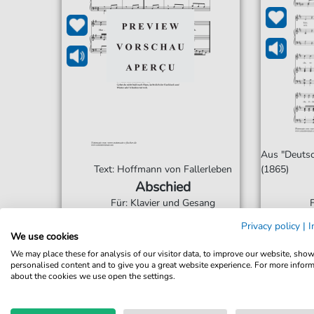
Aus "Deutsc
Text: Hoffmann von Fallerleben
(1865)
Abschied
Für: Klavier und Gesang
Privacy policy
|
I
We use cookies
3,50 €*
Sofort verfügbar
Sof
We may place these for analysis of our visitor data, to improve our website, sho
Sofortiger Download
Sof
personalised content and to give you a great website experience. For more infor
about the cookies we use open the settings.
Jederzeit abrufbar
Jede