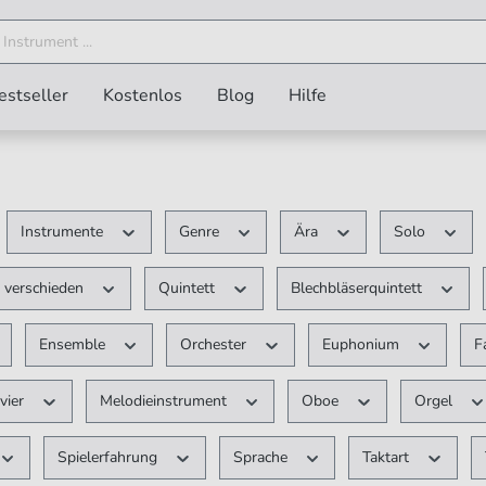
estseller
Kostenlos
Blog
Hilfe
Instrumente
Genre
Ära
Solo
 verschieden
Quintett
Blechbläserquintett
Ensemble
Orchester
Euphonium
F
vier
Melodieinstrument
Oboe
Orgel
Spielerfahrung
Sprache
Taktart