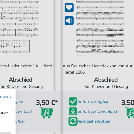
hes Liederlexikon" A. Härtel
Aus Deutsches Liederlexikon von Aug
Härtel 1865
Abschied
Abschied
Für: Klavier und Gesang
Für: Klavier und Gesang
mprint
3,50 €*
3,50
ort verfügbar
Sofort verfügbar
w
ortiger Download
Sofortiger Download
mation
rzeit abrufbar
Jederzeit abrufbar