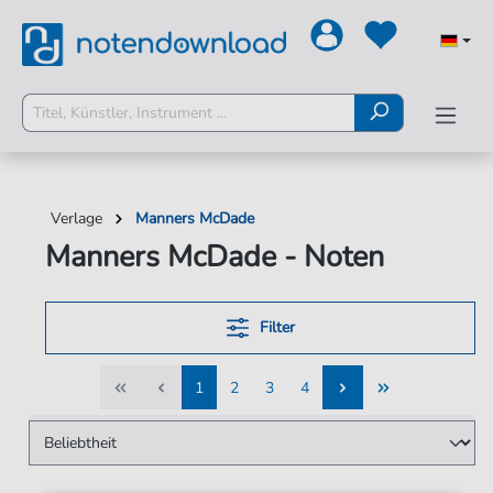
Verlage
Manners McDade
Manners McDade - Noten
Filter
1
2
3
4
1
2
3
4