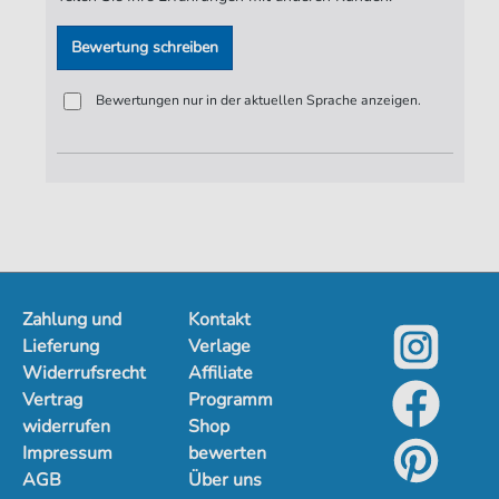
Seiten:
22
Bewertung schreiben
Spieldauer:
03:03
Verlag:
ND-Verlag
Bewertungen nur in der aktuellen Sprache anzeigen.
Zahlung und
Kontakt
Lieferung
Verlage
Widerrufsrecht
Affiliate
Vertrag
Programm
widerrufen
Shop
Impressum
bewerten
AGB
Über uns