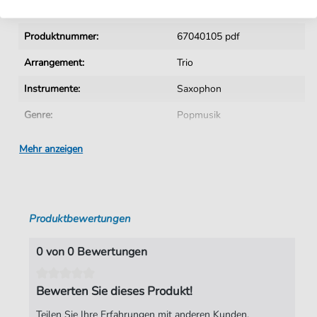
Details
Produktnummer:
67040105 pdf
Arrangement:
Trio
Instrumente:
Saxophon
Genre:
Popmusik
Ära:
ab 1980
Mehr anzeigen
Trio:
Holzbläsertrio
Taktart:
4-4
Produktbewertungen
Tempo:
122
Tonart:
D-Dur
0 von 0 Bewertungen
Künstler:
Bangles
Bewerten Sie dieses Produkt!
Autoren:
Prince
Teilen Sie Ihre Erfahrungen mit anderen Kunden.