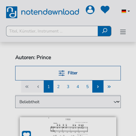
Autoren: Prince
Filter
1
2
3
4
5
1
2
3
4
5