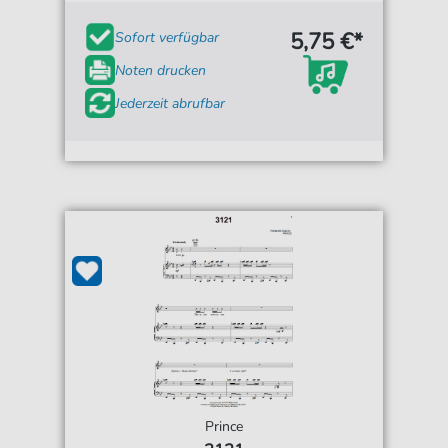
5,75 €*
Sofort verfügbar
Noten drucken
Jederzeit abrufbar
Prince