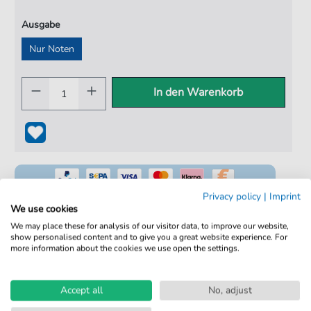
Ausgabe
Nur Noten
In den Warenkorb
Privacy policy
|
Imprint
We use cookies
We may place these for analysis of our visitor data, to improve our website,
show personalised content and to give you a great website experience. For
100% Legal & Lizenziert
more information about the cookies we use open the settings.
Von Musikern geprüft
Kein Abo. Fairer Einzelkauf.
Accept all
No, adjust