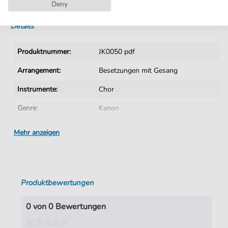
Sofortiger Download nach Kauf
Deny
Details
Produktnummer:
JK0050 pdf
Arrangement:
Besetzungen mit Gesang
Instrumente:
Chor
Genre:
Kanon
Chor:
Gemischter Chor
Mehr anzeigen
Gemischter Chor:
Gemischter Chor 3-stimmig
Sprache:
Deutsch
Produktbewertungen
Tonart:
G-Dur
Autoren:
unbekannter Verfasser
0 von 0 Bewertungen
Seiten:
1