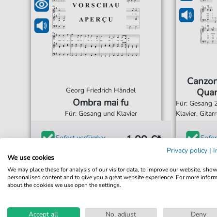
Canzon
Georg Friedrich Händel
Quan
Ombra mai fu
Für: Gesang 2
Für: Gesang und Klavier
Klavier, Gitar
1,99 €*
Sofort verfügbar
Sofor
Privacy policy
|
I
Sofortiger Download
Sofor
We use cookies
Jederzeit abrufbar
Jeder
We may place these for analysis of our visitor data, to improve our website, sho
personalised content and to give you a great website experience. For more infor
about the cookies we use open the settings.
Accept all
No, adjust
Deny