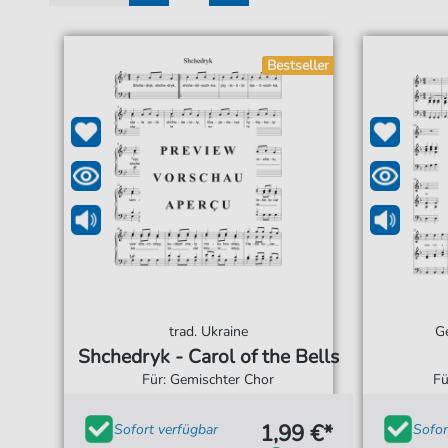
1
2
Bestseller
trad. Ukraine
G
Shchedryk - Carol of the Bells
Für: Gemischter Chor
Fü
1,99 €*
Sofort verfügbar
Sofor