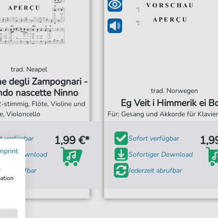
trad. Neapel
e degli Zampognari -
trad. Norwegen
do nascette Ninno
Eg Veit i Himmerik ei B
-stimmig, Flöte, Violine und
re, Violoncello
Für: Gesang und Akkorde für Klavier,
1,99 €*
1,9
t verfügbar
Sofort verfügbar
mprint
tiger Download
Sofortiger Download
zeit abrufbar
Jederzeit abrufbar
w
mation