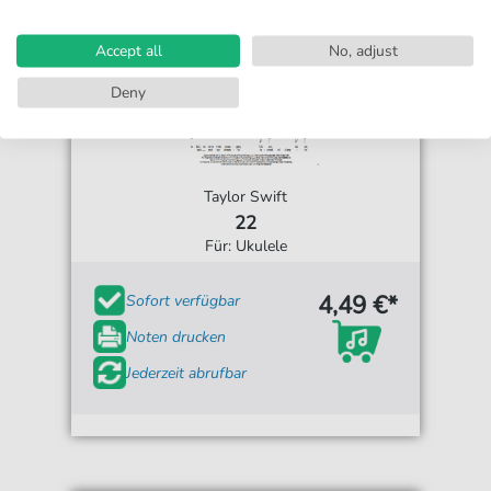
Accept all
No, adjust
Deny
Taylor Swift
22
Für: Ukulele
4,49 €*
Sofort verfügbar
Noten drucken
Jederzeit abrufbar