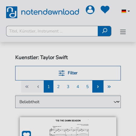
Kuenstler: Taylor Swift
Filter
1
2
3
4
5
1
2
3
4
5