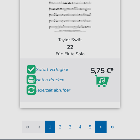
Taylor Swift
22
Für: Flute Solo
5,75 €*
Sofort verfügbar
Noten drucken
Jederzeit abrufbar
1
2
3
4
5
1
2
3
4
5