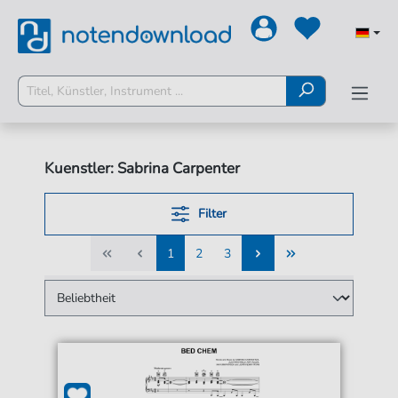
Kuenstler: Sabrina Carpenter
Filter
1
2
3
1
2
3