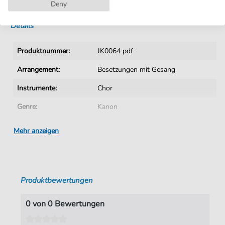
Sofortiger Download nach Kauf
Deny
Details
Produktnummer:
JK0064 pdf
Arrangement:
Besetzungen mit Gesang
Instrumente:
Chor
Genre:
Kanon
Chor:
Gemischter Chor
Mehr anzeigen
Gemischter Chor:
Gemischter Chor 3-stimmig
Sprache:
Deutsch
Produktbewertungen
Tonart:
D-Dur
Autoren:
unbekannter Verfasser
0 von 0 Bewertungen
Seiten:
1