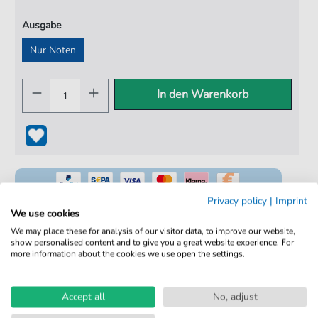
Ausgabe
Nur Noten
In den Warenkorb
Privacy policy
|
Imprint
We use cookies
We may place these for analysis of our visitor data, to improve our website,
show personalised content and to give you a great website experience. For
100% Legal & Lizenziert
more information about the cookies we use open the settings.
Von Musikern geprüft
Kein Abo. Fairer Einzelkauf.
Accept all
No, adjust