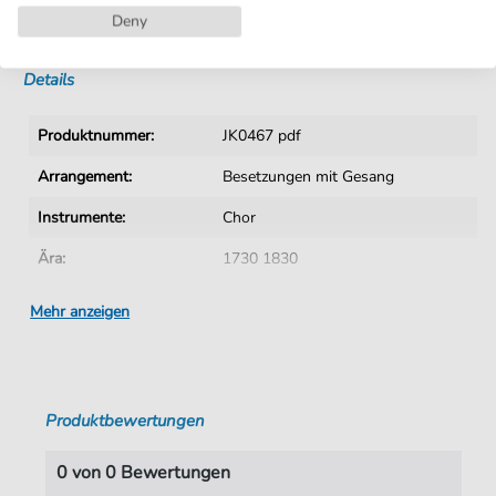
Deny
Sofortiger Download nach Kauf
Details
Produktnummer:
JK0467 pdf
Arrangement:
Besetzungen mit Gesang
Instrumente:
Chor
Ära:
1730 1830
Chor:
Frauenchor
Mehr anzeigen
Autoren:
unbekannter Verfasser
Seiten:
3
Produktbewertungen
Spieldauer:
01:02
Verlag:
Jürgen Knuth
0 von 0 Bewertungen