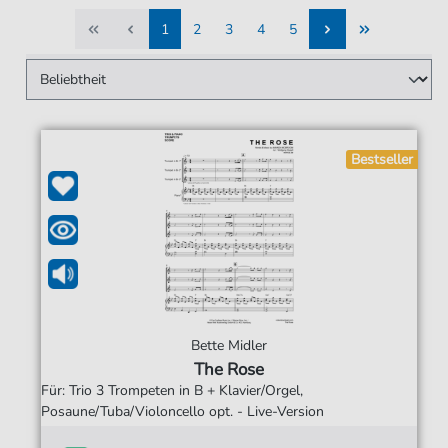
1
2
3
4
5
1
2
3
4
5
Bestseller
Bette Midler
The Rose
Für: Trio 3 Trompeten in B + Klavier/Orgel,
Posaune/Tuba/Violoncello opt. - Live-Version