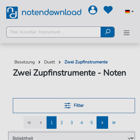
Besetzung
Duett
Zwei Zupfinstrumente
Zwei Zupfinstrumente - Noten
Filter
1
2
3
4
5
1
2
3
4
5