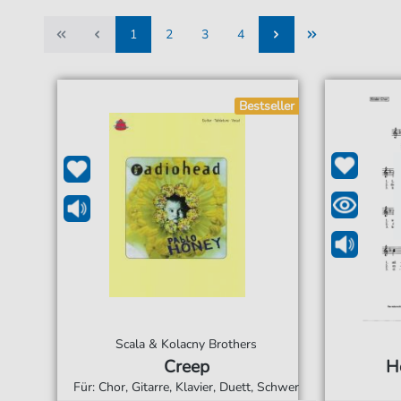
1
2
3
4
1
2
3
4
Bestseller
Scala & Kolacny Brothers
Creep
H
Für: Chor, Gitarre, Klavier, Duett, Schwer