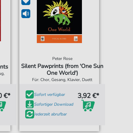
Peter Rose
Silent Pawprints (from 'One Sun
nts
One World')
ug,
Für: Chor, Gesang, Klavier, Duett
0 €*
3,92 €*
Sofort verfügbar
Sofortiger Download
Jederzeit abrufbar