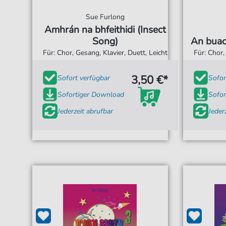
Sue Furlong
Amhrán na bhfeithidi (Insect
Song)
An buac
Für: Chor, Gesang, Klavier, Duett, Leicht
Für: Chor,
3,50 €*
Sofort verfügbar
Sofor
Sofortiger Download
Sofor
Jederzeit abrufbar
Jeder