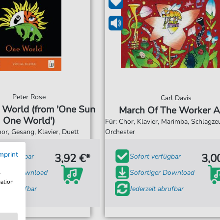
Peter Rose
Carl Davis
 World (from 'One Sun
March Of The Worker A
One World')
Für: Chor, Klavier, Marimba, Schlagze
hor, Gesang, Klavier, Duett
Orchester
mprint
3,92 €*
3,0
t verfügbar
Sofort verfügbar
tiger Download
Sofortiger Download
w
mation
zeit abrufbar
Jederzeit abrufbar