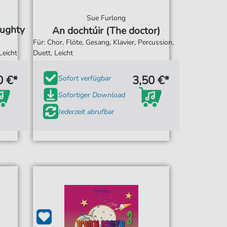
Sue Furlong
aughty
An dochtúir (The doctor)
Für: Chor, Flöte, Gesang, Klavier, Percussion,
Leicht
Duett, Leicht
0 €*
3,50 €*
Sofort verfügbar
Sofortiger Download
Jederzeit abrufbar