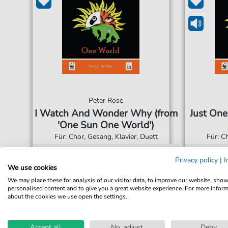
Peter Rose
I Watch And Wonder Why (from
Just One
'One Sun One World')
Für: Chor, Gesang, Klavier, Duett
Für: C
Privacy policy
|
I
3,92 €*
Sofort verfügbar
Sofor
We use cookies
Sofortiger Download
Sofor
We may place these for analysis of our visitor data, to improve our website, sho
personalised content and to give you a great website experience. For more infor
Jederzeit abrufbar
Jeder
about the cookies we use open the settings.
Accept all
No, adjust
Deny