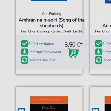
Sue Furlong
Amhrán na n-aoirí (Song of the
shepherds)
An d
Für: Chor, Gesang, Klavier, Duett, Leicht
Für: Chor,
3,50 €*
Sofort verfügbar
Sofor
Sofortiger Download
Sofor
Jederzeit abrufbar
Jeder