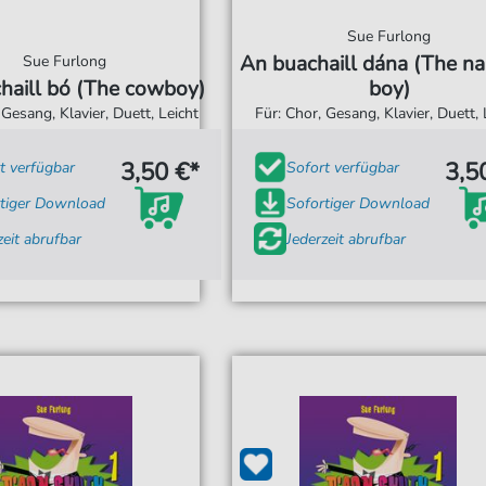
Sue Furlong
An buachaill dána (The n
Sue Furlong
haill bó (The cowboy)
boy)
 Gesang, Klavier, Duett, Leicht
Für: Chor, Gesang, Klavier, Duett, 
3,50 €*
3,5
t verfügbar
Sofort verfügbar
tiger Download
Sofortiger Download
zeit abrufbar
Jederzeit abrufbar