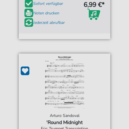
6,99 €*
Sofort verfügbar
Noten drucken
Jederzeit abrufbar
Arturo Sandoval
'Round Midnight
Für: Trumpet Transcription