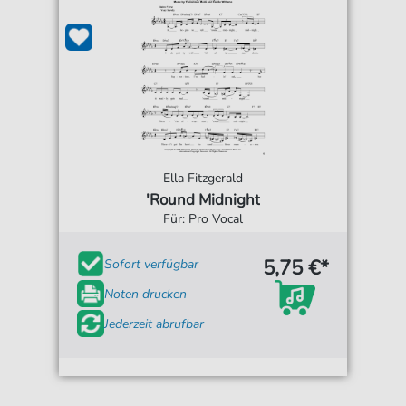
Ella Fitzgerald
'Round Midnight
Für: Pro Vocal
5,75 €*
Sofort verfügbar
Noten drucken
Jederzeit abrufbar