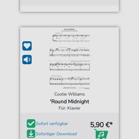
Cootie Williams
'Round Midnight
Für: Klavier
5,90 €*
Sofort verfügbar
Sofortiger Download