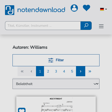
Autoren: Williams
Filter
1
2
3
4
5
1
2
3
4
5