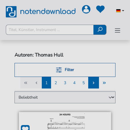
Autoren: Thomas Hull
Filter
1
2
3
4
5
1
2
3
4
5