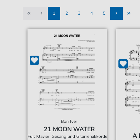
1
2
3
4
5
1
2
3
4
5
Bon Iver
21 MOON WATER
A 
Für: Klavier, Gesang und Gitarrenakkorde