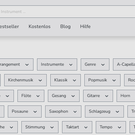
estseller
Kostenlos
Blog
Hilfe
rangement
Instrumente
Genre
A-Capell
Kirchenmusik
Klassik
Popmusik
Ro
e
Flöte
Gesang
Gitarre
Horn
Posaune
Saxophon
Schlagzeug
T
che
Stimmung
Taktart
Tempo