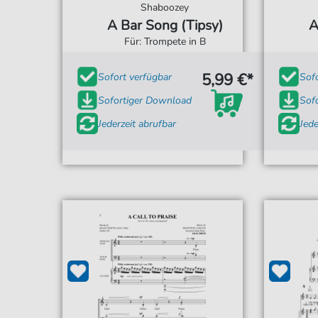
Shaboozey
A Bar Song (Tipsy)
A
Für: Trompete in B
5,99 €*
Sofort verfügbar
Sof
Sofortiger Download
Sof
Jederzeit abrufbar
Jede