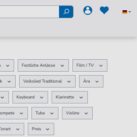
a
Festliche Anlässe
Film / TV
ck
Volkslied Traditional
Ära
Keyboard
Klarinette
rompete
Tuba
Violine
Tonart
Preis