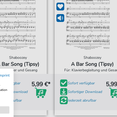
Shaboozey
Shaboozey
 Bar Song (Tipsy)
A Bar Song (Tipsy)
Für: Klavier und Gesang
Für: Klavierbegleitung und Gesa
mprint
5,99 €*
5,99
ort verfügbar
Sofort verfügbar
w
mation
ortiger Download
Sofortiger Download
rzeit abrufbar
Jederzeit abrufbar