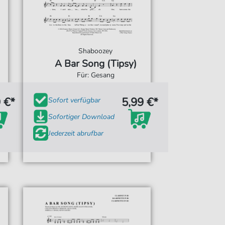
Shaboozey
A Bar Song (Tipsy)
Für: Gesang
 €*
5,99 €*
Sofort verfügbar
Sofortiger Download
Jederzeit abrufbar