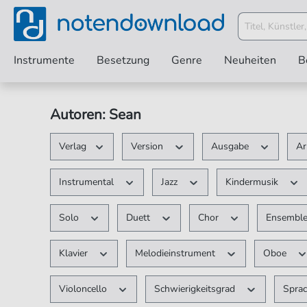
Instrumente
Besetzung
Genre
Neuheiten
B
Autoren: Sean
Verlag
Version
Ausgabe
Ar
Instrumental
Jazz
Kindermusik
Solo
Duett
Chor
Ensembl
Klavier
Melodieinstrument
Oboe
Violoncello
Schwierigkeitsgrad
Spra