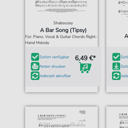
Shaboozey
A Bar Song (Tipsy)
A
Für: Piano, Vocal & Guitar Chords Right-
Hand Melody
6,49 €*
Sofort verfügbar
Sof
Noten drucken
Sof
Jederzeit abrufbar
Jede