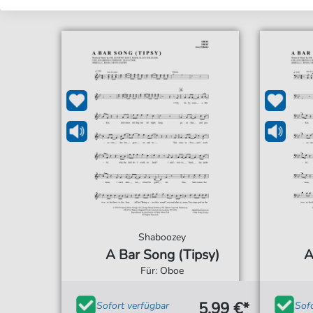
Shaboozey
A Bar Song (Tipsy)
A
Für: Oboe
5,99 €*
Sofort verfügbar
Sof