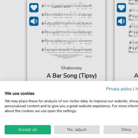
Shaboozey
A Bar Song (Tipsy)
A
Für: Keyboard
Privacy policy
|
I
We use cookies
5,99 €*
Sofort verfügbar
Sof
We may place these for analysis of our visitor data, to improve our website, sho
personalised content and to give you a great website experience. For more infor
Sofortiger Download
Sof
about the cookies we use open the settings.
Jederzeit abrufbar
Jede
Accept all
No, adjust
Deny