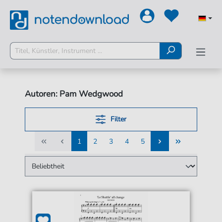
Autoren: Pam Wedgwood
Filter
1
2
3
4
5
1
2
3
4
5