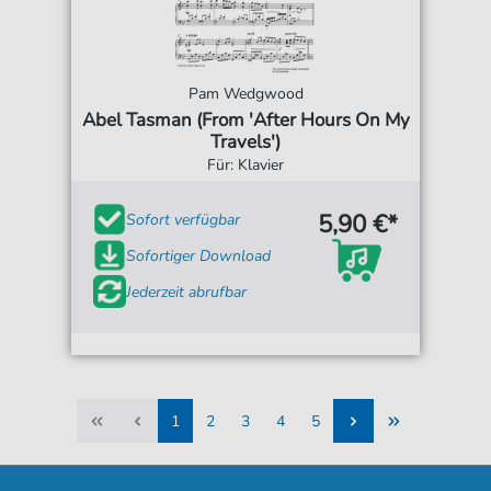
Pam Wedgwood
Abel Tasman (From 'After Hours On My
Travels')
Für: Klavier
5,90 €*
Sofort verfügbar
Sofortiger Download
Jederzeit abrufbar
1
2
3
4
5
1
2
3
4
5