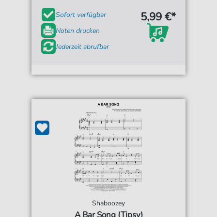
5,99 €*
Sofort verfügbar
Noten drucken
Jederzeit abrufbar
Shaboozey
A Bar Song (Tipsy)