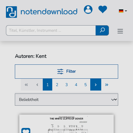
Autoren: Kent
Filter
1
2
3
4
5
1
2
3
4
5