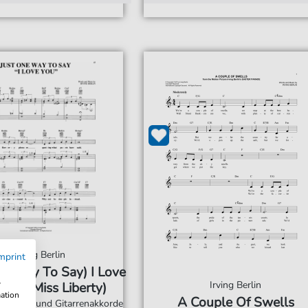
Irving Berlin
mprint
ne Way To Say) I Love
w
Irving Berlin
(from Miss Liberty)
mation
A Couple Of Swells
r, Gesang und Gitarrenakkorde