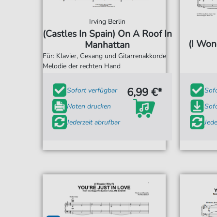
Irving Berlin
(Castles In Spain) On A Roof In
(I Won
Manhattan
Für: Klavier, Gesang und Gitarrenakkorde
Melodie der rechten Hand
6,99 €*
Sofort verfügbar
Sof
Noten drucken
Sof
Jederzeit abrufbar
Jede