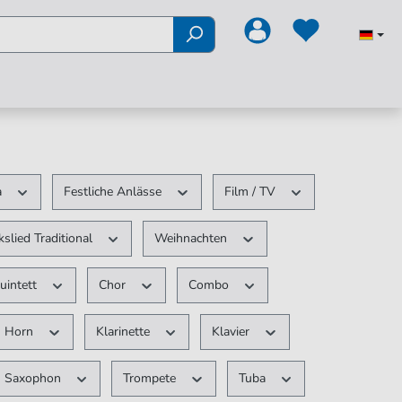
a
Festliche Anlässe
Film / TV
kslied Traditional
Weihnachten
uintett
Chor
Combo
Horn
Klarinette
Klavier
Saxophon
Trompete
Tuba