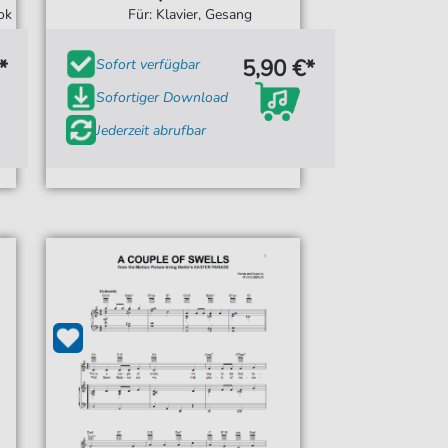
ok
Für: Klavier, Gesang
*
5,90 €*
Sofort verfügbar
Sofortiger Download
Jederzeit abrufbar