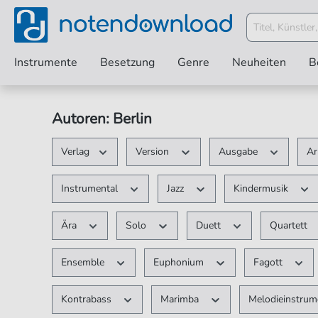
Instrumente
Besetzung
Genre
Neuheiten
B
Autoren: Berlin
Verlag
Version
Ausgabe
Ar
Instrumental
Jazz
Kindermusik
Ära
Solo
Duett
Quartett
Ensemble
Euphonium
Fagott
Kontrabass
Marimba
Melodieinstru