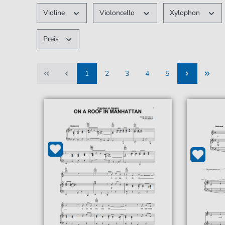
Violine
Violoncello
Xylophon
Preis
1
2
3
4
5
1
2
3
4
5