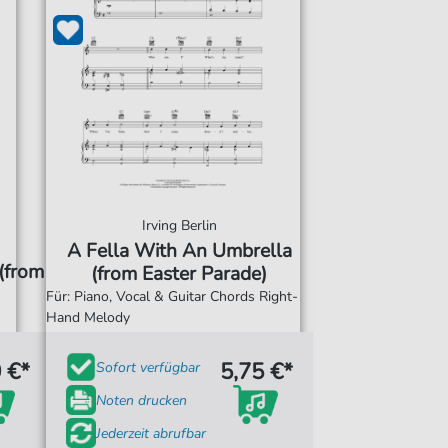
Irving Berlin
A Fella With An Umbrella
(from
(from Easter Parade)
Für: Piano, Vocal & Guitar Chords Right-
Hand Melody
 €*
5,75 €*
Sofort verfügbar
Noten drucken
Jederzeit abrufbar