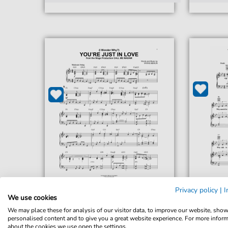
Privacy policy
|
I
We use cookies
Irving Berlin
(Just O
(I Wonder Why?) You're Just In
We may place these for analysis of our visitor data, to improve our website, sho
You 
personalised content and to give you a great website experience. For more infor
Love [Jazz version]
Für: Klavie
about the cookies we use open the settings.