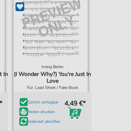
Irving Berlin
t In
(I Wonder Why?) You're Just In
Love
Für: Lead Sheet / Fake Book
*
4,49 €*
Sofort verfügbar
Noten drucken
Jederzeit abrufbar