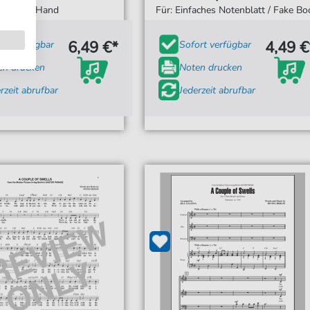
 rechten Hand
Für: Einfaches Notenblatt / Fake Bo
6,49 €*
4,49 €
ort verfügbar
Sofort verfügbar
en drucken
Noten drucken
rzeit abrufbar
Jederzeit abrufbar