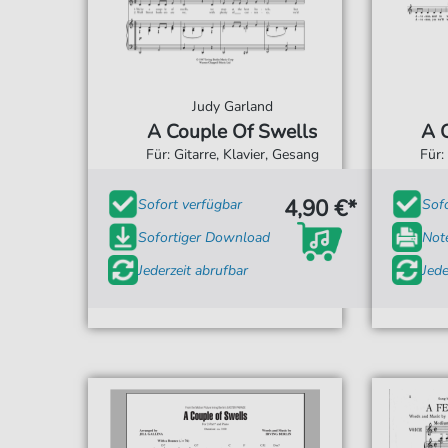
Judy Garland
A Couple Of Swells
A 
Für: Gitarre, Klavier, Gesang
Für:
4,90 €*
Sofort verfügbar
Sof
Sofortiger Download
Not
Jederzeit abrufbar
Jede