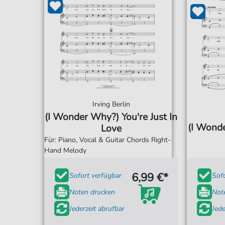
Irving Berlin
(I Wonder Why?) You're Just In
(I Wonde
Love
Für: Piano, Vocal & Guitar Chords Right-
Hand Melody
6,99 €*
Sofort verfügbar
Sof
Noten drucken
Not
Jederzeit abrufbar
Jede