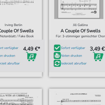
Irving Berlin
Jill Gallina
Couple Of Swells
A Couple Of Swells
 Notenblatt / Fake Book
Für: 3-stimmiger gemischter Chor
4,49 €*
3,49 €
ort verfügbar
Sofort verfügbar
en drucken
Noten drucken
rzeit abrufbar
Jederzeit abrufbar