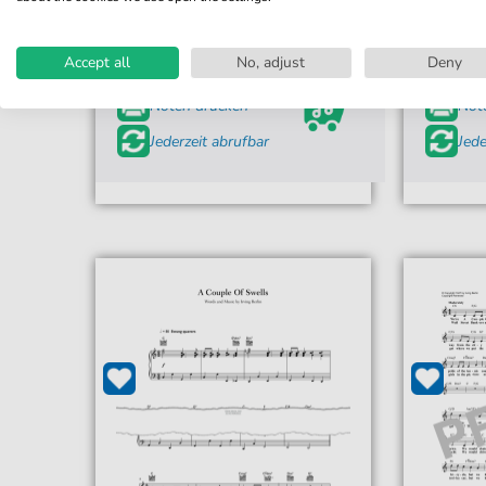
Für: Solo-Klavier
Melodie der
Accept all
No, adjust
Deny
6,99 €*
Sofort verfügbar
Sof
Noten drucken
Not
Jederzeit abrufbar
Jede