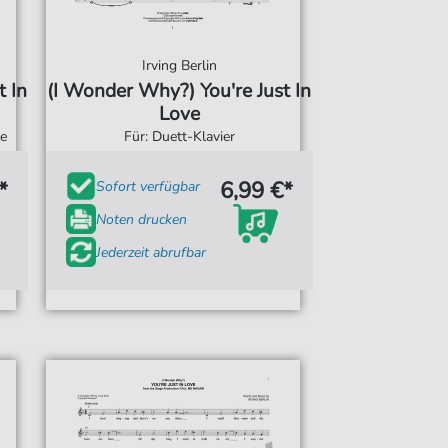
Irving Berlin
t In
(I Wonder Why?) You're Just In
Love
de
Für: Duett-Klavier
*
6,99 €*
Sofort verfügbar
Noten drucken
Jederzeit abrufbar