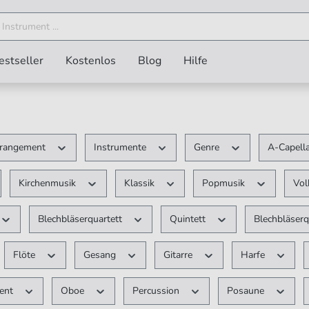
estseller
Kostenlos
Blog
Hilfe
rangement
Instrumente
Genre
A-Capell
Kirchenmusik
Klassik
Popmusik
Vol
Blechbläserquartett
Quintett
Blechbläserq
Flöte
Gesang
Gitarre
Harfe
ment
Oboe
Percussion
Posaune