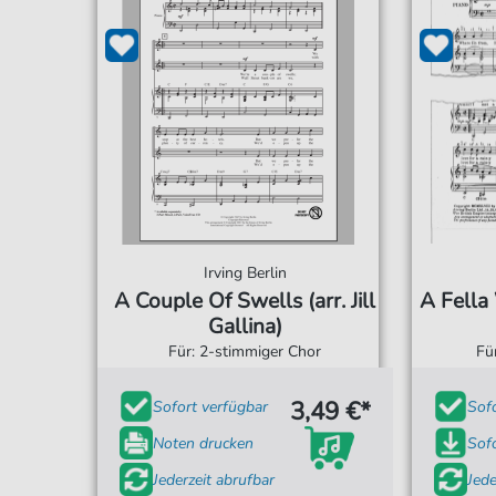
Irving Berlin
A Couple Of Swells (arr. Jill
A Fella
Gallina)
Für: 2-stimmiger Chor
Fü
3,49 €*
Sofort verfügbar
Sof
Noten drucken
Sof
Jederzeit abrufbar
Jede