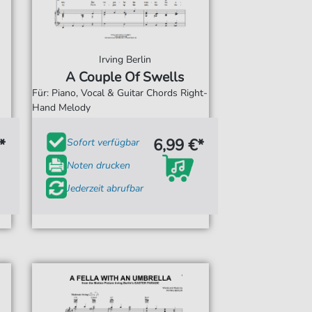
Irving Berlin
A Couple Of Swells
Für: Piano, Vocal & Guitar Chords Right-
Hand Melody
*
6,99 €*
Sofort verfügbar
Noten drucken
Jederzeit abrufbar