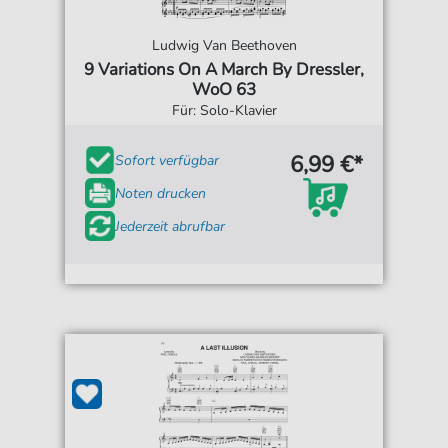
Ludwig Van Beethoven
9 Variations On A March By Dressler,
WoO 63
Für: Solo-Klavier
6,99 €*
Sofort verfügbar
Noten drucken
Jederzeit abrufbar