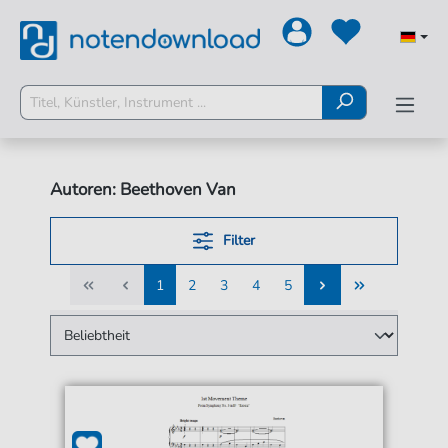
Autoren: Beethoven Van
Filter
1
2
3
4
5
1
2
3
4
5