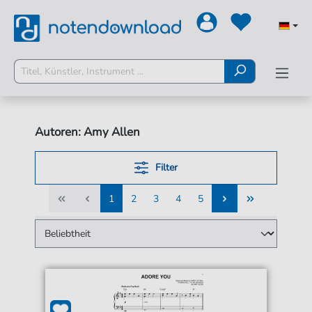
Autoren: Amy Allen
Filter
1
2
3
4
5
1
2
3
4
5