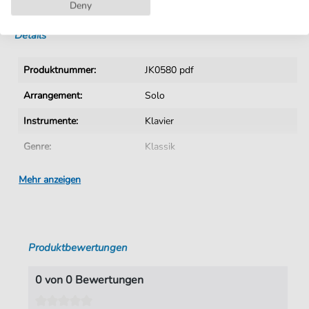
Sofortiger Download nach Kauf
Deny
Details
Produktnummer:
JK0580 pdf
Arrangement:
Solo
Instrumente:
Klavier
Genre:
Klassik
Ära:
1730 1830
Mehr anzeigen
Klavier:
Klavier Solo
Tonart:
H-Moll
Produktbewertungen
Autoren:
unbekannter Verfasser
Seiten:
1
0 von 0 Bewertungen
Spieldauer:
01:01