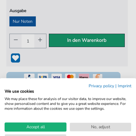
Ausgabe
Nur Noten
In den Warenkorb
Privacy policy
|
Imprint
We use cookies
We may place these for analysis of our visitor data, to improve our website,
show personalised content and to give you a great website experience. For
100% Legal & Lizenziert
more information about the cookies we use open the settings.
Von Musikern geprüft
Kein Abo. Fairer Einzelkauf.
Accept all
No, adjust