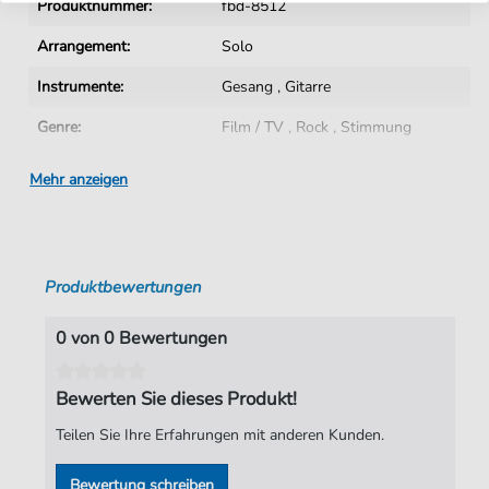
Produktnummer:
fbd-8512
Arrangement:
Solo
Instrumente:
Gesang
,
Gitarre
Genre:
Film / TV
,
Rock
,
Stimmung
Rock:
Popmusik
Mehr anzeigen
Schwierigkeitsgrad:
Schwer
Stimmung:
Ballade
Produktbewertungen
Tonart:
C-Dur
Künstler:
Kasey Cisyk
0 von 0 Bewertungen
Autoren:
Joe Brooks
Bewerten Sie dieses Produkt!
Seiten:
2
Teilen Sie Ihre Erfahrungen mit anderen Kunden.
Verlag:
Faber Music Limited
Bewertung schreiben