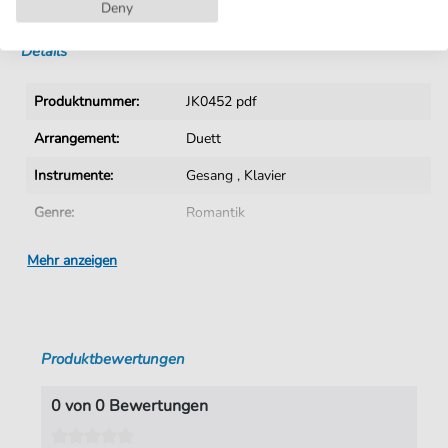
Sofortiger Download nach Kauf
Deny
Details
Produktnummer:
JK0452 pdf
Arrangement:
Duett
Instrumente:
Gesang
,
Klavier
Genre:
Romantik
Ära:
19. Jhn.
Mehr anzeigen
Duett:
Klavier, Gesang
Sprache:
Deutsch
Produktbewertungen
Tonart:
B-Dur
Autoren:
Gebhardt
,
Ernst (1832-1899)
0 von 0 Bewertungen
Seiten:
7