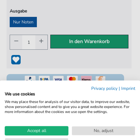
Ausgabe
Nur Noten
In den Warenkorb
Privacy policy
|
Imprint
We use cookies
We may place these for analysis of our visitor data, to improve our website,
show personalised content and to give you a great website experience. For
100% Legal & Lizenziert
more information about the cookies we use open the settings.
Von Musikern geprüft
Kein Abo. Fairer Einzelkauf.
Accept all
No, adjust