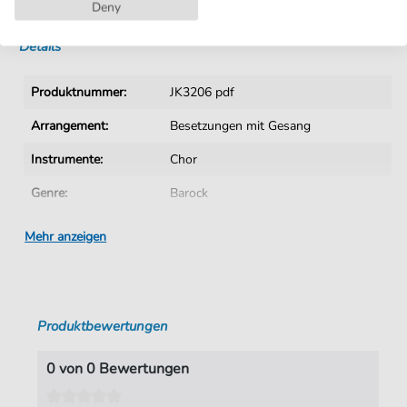
Sofortiger Download nach Kauf
Deny
Details
Produktnummer:
JK3206 pdf
Arrangement:
Besetzungen mit Gesang
Instrumente:
Chor
Genre:
Barock
Chor:
Gemischter Chor
Mehr anzeigen
Gemischter Chor:
Gemischter Chor 3-stimmig
Sprache:
Deutsch
Produktbewertungen
Tonart:
D-Moll
Autoren:
Telemann
,
G. Ph.(1681-1767)
0 von 0 Bewertungen
Seiten:
1