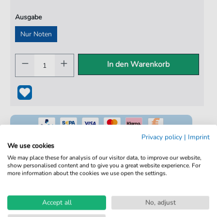
Ausgabe
Nur Noten
In den Warenkorb
Privacy policy
|
Imprint
We use cookies
We may place these for analysis of our visitor data, to improve our website,
show personalised content and to give you a great website experience. For
100% Legal & Lizenziert
more information about the cookies we use open the settings.
Von Musikern geprüft
Kein Abo. Fairer Einzelkauf.
Accept all
No, adjust