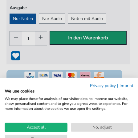
Ausgabe
Nur Noten
Nur Audio
Noten mit Audio
In den Warenkorb
Privacy policy
|
Imprint
We use cookies
We may place these for analysis of our visitor data, to improve our website,
100% Legal & Lizenziert
show personalised content and to give you a great website experience. For
more information about the cookies we use open the settings.
Von Musikern geprüft
Kein Abo. Fairer Einzelkauf.
Accept all
No, adjust
Sofortiger Download nach Kauf