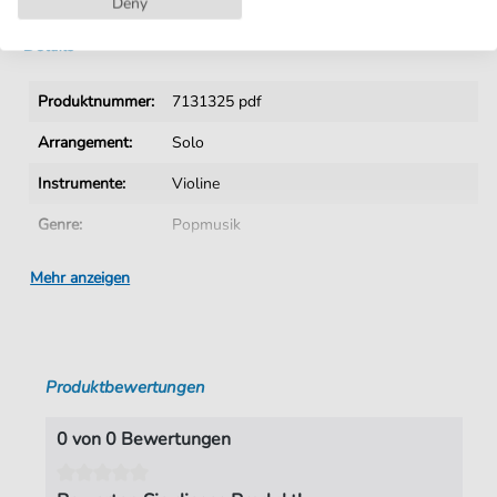
Deny
Details
Produktnummer:
7131325 pdf
Arrangement:
Solo
Instrumente:
Violine
Genre:
Popmusik
Sprache:
Englisch
Mehr anzeigen
Tonart:
F-Dur
Künstler:
Kitten
,
Atomic
Produktbewertungen
Autoren:
Mc Cluskey
,
Andy
,
Kershaw
,
Stuart
,
Padley
,
Bill
,
Godfrey
,
Jeremy Peter
0 von 0 Bewertungen
Seiten:
3
Spieldauer:
03:07