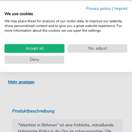
Sofortiger Download nach Kauf
Privacy policy
|
Imprint
We use cookies
Details
We may place these for analysis of our visitor data, to improve our website,
show personalised content and to give you a great website experience. For
more information about the cookies we use open the settings.
Produktnummer:
4251133783841 pdf
Arrangement:
Quartett
Accept all
No, adjust
Instrumente:
Horn
,
Posaune
,
Trompete
,
Tuba
Deny
Genre:
Volkslied Traditionals
Quartett:
Blechbläserquartett
Mehr anzeigen
Taktart:
2-4
Tonart:
As-Dur
Produktbeschreibung
Autoren:
Hönig
,
Josef
Seiten:
4
"Weinfest in Böhmen" ist eine fröhliche, mitreißende
böhmische Polka in As-Dur im schwungvollen 2/4-