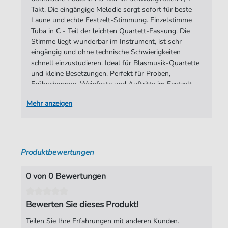
Spieldauer:
03:06
Takt. Die eingängige Melodie sorgt sofort für beste
Laune und echte Festzelt-Stimmung. Einzelstimme
Verlag:
soundnotation
Tuba in C - Teil der leichten Quartett-Fassung. Die
Stimme liegt wunderbar im Instrument, ist sehr
eingängig und ohne technische Schwierigkeiten
schnell einzustudieren. Ideal für Blasmusik-Quartette
und kleine Besetzungen. Perfekt für Proben,
Frühschoppen, Weinfeste und Auftritte im Festzelt.
Mehr anzeigen
Produktbewertungen
0 von 0 Bewertungen
Bewerten Sie dieses Produkt!
Teilen Sie Ihre Erfahrungen mit anderen Kunden.