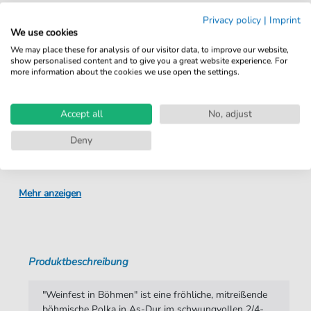
Sofortiger Download nach Kauf
Privacy policy
|
Imprint
We use cookies
Details
We may place these for analysis of our visitor data, to improve our website,
show personalised content and to give you a great website experience. For
more information about the cookies we use open the settings.
Produktnummer:
4251133783766 pdf
Arrangement:
Quartett
Accept all
No, adjust
Instrumente:
Horn
,
Posaune
,
Trompete
,
Tuba
Deny
Genre:
Volkslied Traditionals
Quartett:
Blechbläserquartett
Mehr anzeigen
Taktart:
2-4
Tonart:
As-Dur
Produktbeschreibung
Autoren:
Hönig
,
Josef
Seiten:
4
"Weinfest in Böhmen" ist eine fröhliche, mitreißende
böhmische Polka in As-Dur im schwungvollen 2/4-