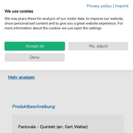
Sofortiger Download nach Kauf
Privacy policy
|
Imprint
We use cookies
Details
We may place these for analysis of our visitor data, to improve our website,
show personalised content and to give you a great website experience. For
more information about the cookies we use open the settings.
Produktnummer:
9790502620363 pdf
Arrangement:
Quintett
Accept all
No, adjust
Instrumente:
Fagott
,
Flöte
,
Horn
,
Klarinette
,
Deny
Kontrabass
,
Oboe
,
Saxophon
,
Trompete
,
Viola
,
Violine
Genre:
Weihnachten
Mehr anzeigen
Quintett:
Quintett verschieden
Stimmen:
2
Produktbeschreibung
Tempo:
Largo
Tonart:
G-Dur
Pastorale - Quintett (arr. Gert Walter)
Autoren:
Corelli
,
Arcangelo (1653-1713)
,
Walter
,