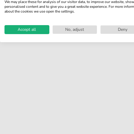
We may place these for analysis of our visitor data, to improve our website, sho
personalised content and to give you a great website experience. For more infor
Teilen Sie Ihre Erfahrungen mit
about the cookies we use open the settings.
anderen Kunden.
Accept all
No, adjust
Deny
Bewertung schreiben