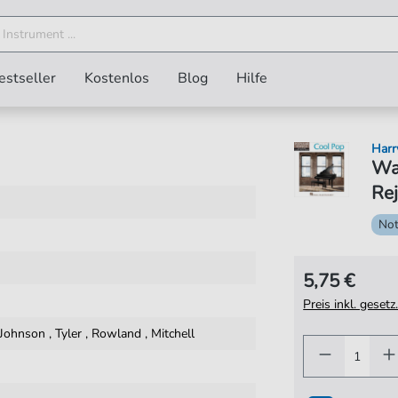
estseller
Kostenlos
Blog
Hilfe
Harr
Wa
Rej
No
5,75 €
Preis inkl. gese
Johnson
,
Tyler
,
Rowland
,
Mitchell