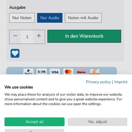
Ausgabe
Nur Noten
Nur Audio
Noten mit Audio
In den Warenkorb
Privacy policy
|
Imprint
We use cookies
We may place these for analysis of our visitor data, to improve our website,
100% Legal & Lizenziert
show personalised content and to give you a great website experience. For
more information about the cookies we use open the settings.
Von Musikern geprüft
Kein Abo. Fairer Einzelkauf.
Accept all
No, adjust
Sofortiger Download nach Kauf