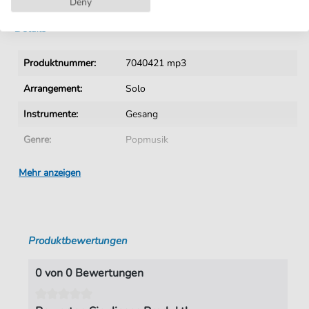
Deny
Details
Produktnummer:
7040421 mp3
Arrangement:
Solo
Instrumente:
Gesang
Genre:
Popmusik
Gesang:
Gesang und Akkorde
Mehr anzeigen
Sprache:
Deutsch
Tempo:
112
Produktbewertungen
Tonart:
C-Dur
Künstler:
Jürgens
,
Udo
0 von 0 Bewertungen
Autoren:
Jürgens
,
Udo
,
Rabe
,
Siegfried