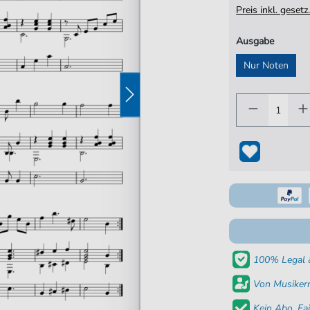
Preis inkl. gese
Ausgabe
Nur Noten
100% Legal &
Von Musikern
Kein Abo. Fai