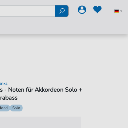
enks
s - Noten für Akkordeon Solo +
trabass
load
Solo