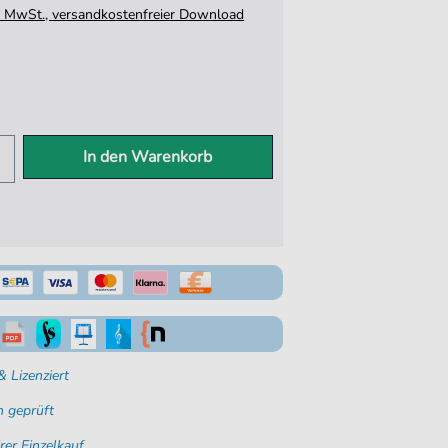
tz. MwSt., versandkostenfreier Download
In den Warenkorb
 Lizenziert
 geprüft
rer Einzelkauf.