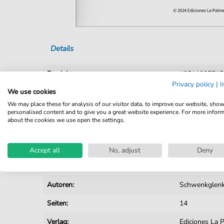
Details
Produktnummer:
42511337717
Privacy policy
|
I
We use cookies
Arrangement:
Solo
We may place these for analysis of our visitor data, to improve our website, sho
Instrumente:
Akkordeon
personalised content and to give you a great website experience. For more infor
about the cookies we use open the settings.
Genre:
Tango
Tempo:
66
Accept all
No, adjust
Deny
Tonart:
E-Moll
Autoren:
Schwenkglen
Seiten:
14
Verlag:
Ediciones La 