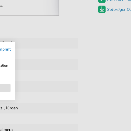
Sofortiger 
18 pdf
mprint
w
mation
ks
,
Jürgen
Palmera