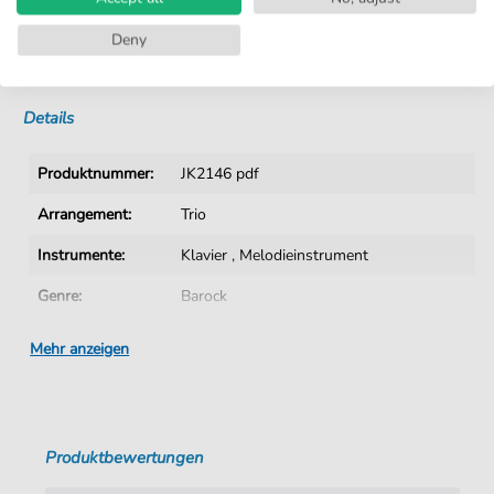
Kein Abo. Fairer Einzelkauf.
Deny
Sofortiger Download nach Kauf
Details
Produktnummer:
JK2146 pdf
Arrangement:
Trio
Instrumente:
Klavier
,
Melodieinstrument
Genre:
Barock
Ära:
1600 1750
Mehr anzeigen
Trio:
Trio verschieden
Tonart:
F-Dur
Produktbewertungen
Autoren:
Telemann
,
Georg Philipp (1681-1767)