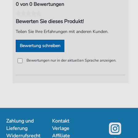
Seiten:
13
0 von 0 Bewertungen
Spieldauer:
01:03
Bewerten Sie dieses Produkt!
Verlag:
Jürgen Knuth
Teilen Sie Ihre Erfahrungen mit anderen Kunden.
Bewertung schreiben
Bewertungen nur in der aktuellen Sprache anzeigen.
Zahlung und
Kontakt
Lieferung
Verlage
Widerrufsrecht
Affiliate