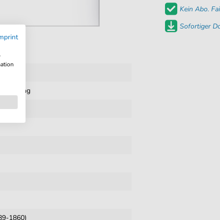
Kein Abo. Fai
Sofortiger 
mprint
w
mation
it Gesang
789-1860)