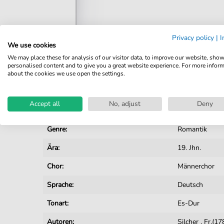
Privacy policy
|
I
We use cookies
Details
We may place these for analysis of our visitor data, to improve our website, sho
personalised content and to give you a great website experience. For more infor
Produktnummer:
JK2989 pdf
about the cookies we use open the settings.
Arrangement:
Besetzungen m
Accept all
No, adjust
Deny
Instrumente:
Chor
Genre:
Romantik
Ära:
19. Jhn.
Chor:
Männerchor
Sprache:
Deutsch
Tonart:
Es-Dur
Autoren:
Silcher
,
Fr.(1