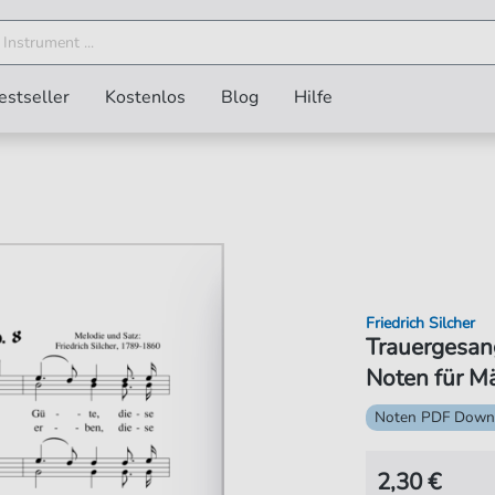
estseller
Kostenlos
Blog
Hilfe
Friedrich Silcher
Trauergesan
Noten für M
Noten PDF Down
2,30 €