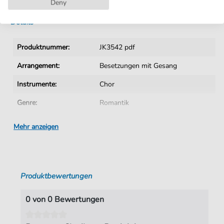
Deny
Details
Produktnummer:
JK3542 pdf
Arrangement:
Besetzungen mit Gesang
Instrumente:
Chor
Genre:
Romantik
Ära:
19. Jhn.
Mehr anzeigen
Chor:
Männerchor
Sprache:
Deutsch
Produktbewertungen
Tonart:
A-Dur
Autoren:
Blied
,
Jakob (1844-1884)
0 von 0 Bewertungen
Seiten:
1