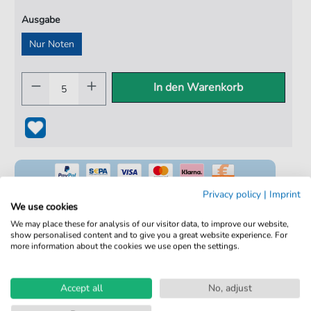
Ausgabe
Nur Noten
In den Warenkorb
Privacy policy
|
Imprint
We use cookies
We may place these for analysis of our visitor data, to improve our website,
show personalised content and to give you a great website experience. For
100% Legal & Lizenziert
more information about the cookies we use open the settings.
Von Musikern geprüft
Kein Abo. Fairer Einzelkauf.
Accept all
No, adjust
Sofortiger Download nach Kauf