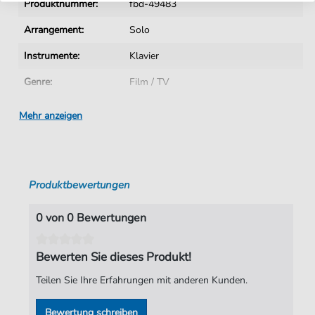
Produktnummer:
fbd-49483
Arrangement:
Solo
Instrumente:
Klavier
Genre:
Film / TV
Schwierigkeitsgrad:
Leicht
Mehr anzeigen
Tonart:
F-Dur
Künstler:
John Kander
Produktbewertungen
Autoren:
John Kander
,
Barrie Carson Turner
Seiten:
2
0 von 0 Bewertungen
Arrangeure:
Barrie Carson Turner
Bewerten Sie dieses Produkt!
Verlag:
Faber Music Limited
Teilen Sie Ihre Erfahrungen mit anderen Kunden.
Bewertung schreiben