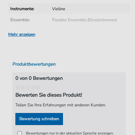
Instrumente:
Violine
Ensemble:
Flexible Ensemble (Einzelstimmen)
Autoren:
Christopher Bull
Mehr anzeigen
Seiten:
1
Arrangeure:
Christopher Bull
Produktbewertungen
Verlag:
Faber Music Limited
0 von 0 Bewertungen
Bewerten Sie dieses Produkt!
Teilen Sie Ihre Erfahrungen mit anderen Kunden.
Bewertung schreiben
Bewertungen nur in der aktuellen Sprache anzeigen.