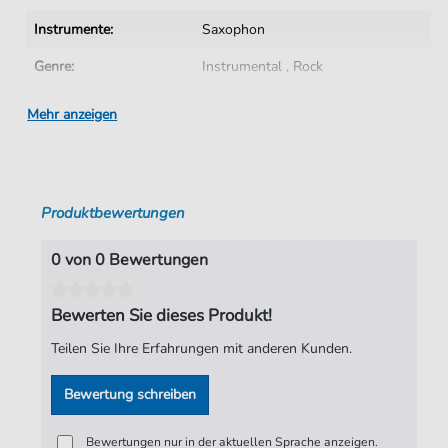
Instrumente:
Saxophon
Genre:
Instrumental
,
Rock
Rock:
Popmusik
Mehr anzeigen
Saxophon:
Tenor Saxophon
Künstler:
Bette Midler
Produktbewertungen
Autoren:
Jeff Silbar
,
Larry Henley
Seiten:
2
0 von 0 Bewertungen
Verlag:
Faber Music Limited
Bewerten Sie dieses Produkt!
Teilen Sie Ihre Erfahrungen mit anderen Kunden.
Bewertung schreiben
Bewertungen nur in der aktuellen Sprache anzeigen.