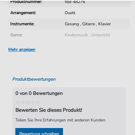
Produktnummer:
fbd-48276
Arrangement:
Duett
Instrumente:
Gesang
,
Gitarre
,
Klavier
Genre:
Kindermusik
,
Unterricht
Unterricht:
Unterricht allgemein
Mehr anzeigen
Duett:
Klavier, Gesang, Gitarre
Schwierigkeitsgrad:
Schwer
Produktbewertungen
Tonart:
C-Moll
Künstler:
Lin Marsh
0 von 0 Bewertungen
Autoren:
Lin Marsh
Bewerten Sie dieses Produkt!
Seiten:
3
Teilen Sie Ihre Erfahrungen mit anderen Kunden.
Verlag:
Faber Music Limited
Bewertung schreiben